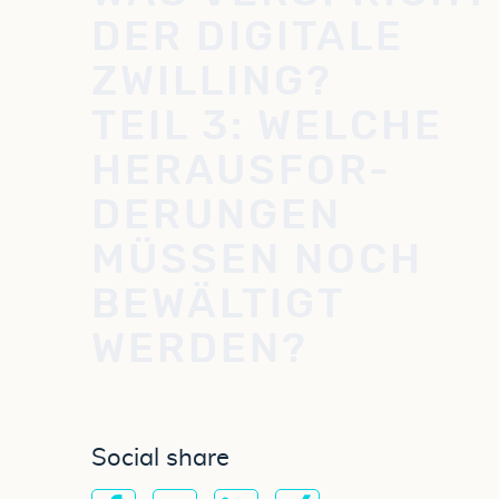
DER DIGITALE
ZWILLING?
TEIL 3: WELCHE
HERAUSFOR-
DERUNGEN
MÜSSEN NOCH
BEWÄLTIGT
WERDEN?
Social share