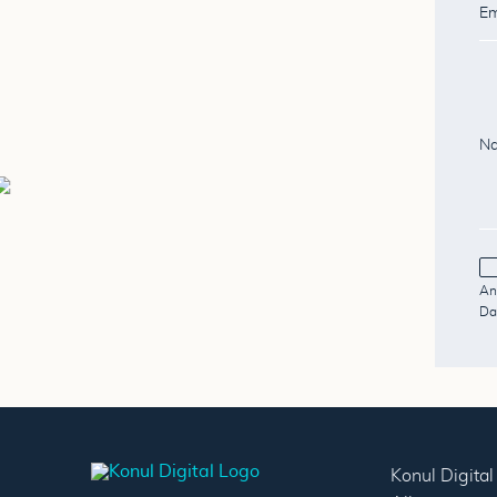
An
Da
Konul Digita