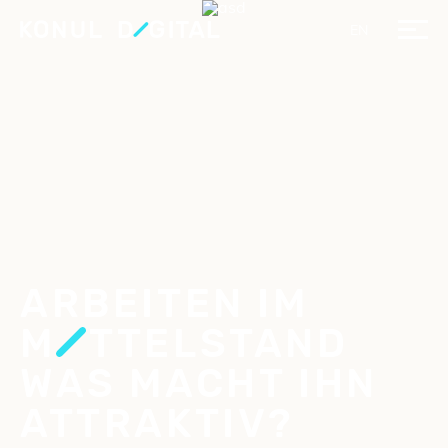
EN
ARBEITEN IM
M
TTELSTAND
WAS MACHT IHN
ATTRAKTIV?